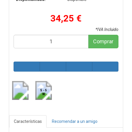
34,25 €
*IVA Incluido
Comprar
5 - 5
W
Características
Recomendar a un amigo