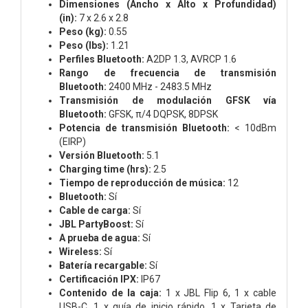
Dimensiones (Ancho x Alto x Profundidad)
(in):
7 x 2.6 x 2.8
Peso (kg):
0.55
Peso (lbs):
1.21
Perfiles Bluetooth:
A2DP 1.3, AVRCP 1.6
Rango de frecuencia de transmisión
Bluetooth:
2400 MHz - 2483.5 MHz
Transmisión de modulación GFSK vía
Bluetooth:
GFSK, π/4 DQPSK, 8DPSK
Potencia de transmisión Bluetooth:
< 10dBm
(EIRP)
Versión Bluetooth:
5.1
Charging time (hrs):
2.5
Tiempo de reproducción de música:
12
Bluetooth:
Sí
Cable de carga:
Sí
JBL PartyBoost:
Sí
A prueba de agua:
Sí
Wireless:
Sí
Batería recargable:
Sí
Certificación IPX:
IP67
Contenido de la caja:
1 x JBL Flip 6,
1 x cable
USB-C,
1 x guía de inicio rápido,
1 x Tarjeta de