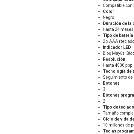
Compatible con 
Color
Negro
Duración de la 
Hasta 24 meses 
Tipo de batería
2 x AAA (teclado
Indicador LED
Bloq Mayús; Bloq
Resolución
Hasta 4000 ppp
Tecnología de 
Seguimiento de m
Botones
3
Botones progr
2
Tipo de teclad
Tamaño completo
Ciclo de vida de
10 millones de p
Teclas progra