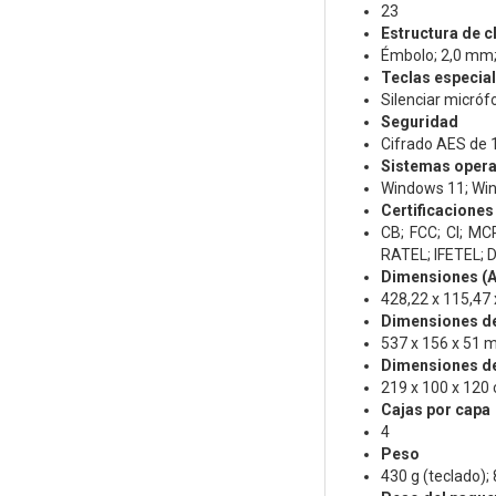
23
Estructura de c
Émbolo; 2,0 mm; r
Teclas especia
Silenciar micróf
Seguridad
Cifrado AES de 1
Sistemas opera
Windows 11; Wi
Certificaciones
CB; FCC; CI; MC
RATEL; IFETEL; 
Dimensiones (An
428,22 x 115,47 
Dimensiones del
537 x 156 x 51
Dimensiones del
219 x 100 x 120
Cajas por capa
4
Peso
430 g (teclado); 