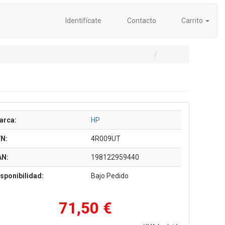
Identifícate
Contacto
Carrito
arca:
HP
/N:
4R009UT
AN:
198122959440
sponibilidad:
Bajo Pedido
71,50 €