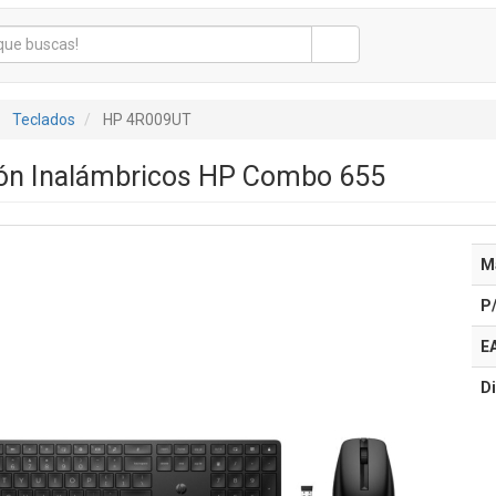
Teclados
HP 4R009UT
tón Inalámbricos HP Combo 655
M
P
E
Di