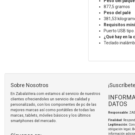
Peso del paque
877,5 gramos
Peso del palé
381,53 kilogram
Requisitos mín
Puerto USB tipo
¿Qué hay en la 
Teclado inalámbr
Sobre Nosotros
¡Suscríbete
En ZabalaVera.com estamos al servicio de nuestros
INFORMA
clientes ofreciendoles un servicio de calidad y
DATOS
personalizado, con los componentes de pc de las
mejores marcas así como portátiles de todas las
Responsable
: ZA
marcas, tablets, móviles básicos y los últimos
smartphones del mercado.
Finalidad
: Respond
Legitimación
: Con
obligación legal;
D
información adicio