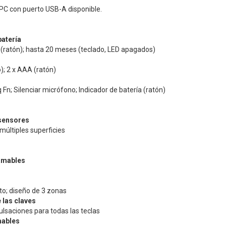
PC con puerto USB-A disponible.
batería
(ratón); hasta 20 meses (teclado, LED apagados)
); 2 x AAA (ratón)
 Fn; Silenciar micrófono; Indicador de batería (ratón)
sensores
últiples superficies
amables
o
; diseño de 3 zonas
 las claves
ulsaciones para todas las teclas
mables