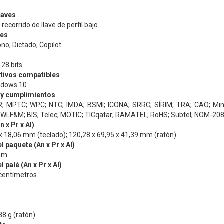
laves
ecorrido de llave de perfil bajo
les
ono; Dictado; Copilot
28 bits
tivos compatibles
ndows 10
 y cumplimientos
R; MPTC; WPC; NTC; IMDA; BSMI; ICONA; SRRC; SÍRIM; TRA; CAO; Min
DWLF&M; BIS; Telec; MOTIC; TICqatar; RAMATEL; RoHS; Subtel; NOM-208;
 x Pr x Al)
x 18,06 mm (teclado); 120,28 x 69,95 x 41,39 mm (ratón)
 paquete (An x Pr x Al)
 mm
 palé (An x Pr x Al)
 centímetros
88 g (ratón)