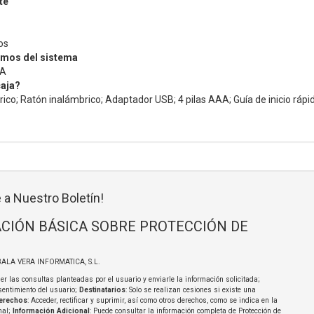
te
os
imos del sistema
 A
caja?
ico; Ratón inalámbrico; Adaptador USB; 4 pilas AAA; Guía de inicio rápi
 a Nuestro Boletín!
CIÓN BÁSICA SOBRE PROTECCIÓN DE
BALA VERA INFORMATICA, S.L.
er las consultas planteadas por el usuario y enviarle la información solicitada;
sentimiento del usuario;
Destinatarios
: Solo se realizan cesiones si existe una
erechos
: Acceder, rectificar y suprimir, así como otros derechos, como se indica en la
nal;
Información Adicional
: Puede consultar la información completa de Protección de