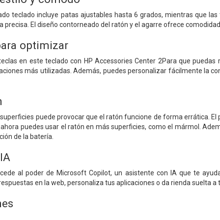
zado teclado incluye patas ajustables hasta 6 grados, mientras que l
a precisa. El diseño contorneado del ratón y el agarre ofrece comodidad 
para optimizar
clas en este teclado con HP Accessories Center 2Para que puedas re
caciones más utilizadas. Además, puedes personalizar fácilmente la conf
n
 superficies puede provocar que el ratón funcione de forma errática. El
 ahora puedes usar el ratón en más superficies, como el mármol. Ade
ción de la batería.
 IA
ccede al poder de Microsoft Copilot, un asistente con IA que te ayuda
respuestas en la web, personaliza tus aplicaciones o da rienda suelta a t
nes