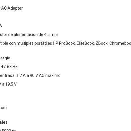
 AC Adapter
 W
ector de alimentación de 4.5 mm
ible con múltiples portátiles HP ProBook, EliteBook, ZBook, Chromebo
nergía
: 47-63 Hz
 entrada: 1.7 A a 90 V AC máximo
V a 19.5 V
0 cm
ales