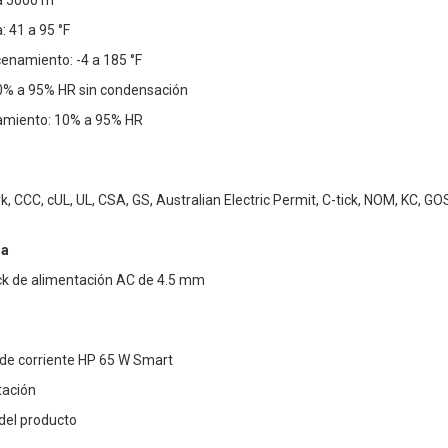
ta 5000 m
 41 a 95 °F
namiento: -4 a 185 °F
0% a 95% HR sin condensación
miento: 10% a 95% HR
k, CCC, cUL, UL, CSA, GS, Australian Electric Permit, C-tick, NOM, KC, GO
ma
ack de alimentación AC de 4.5 mm
de corriente HP 65 W Smart
tación
del producto