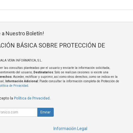
 a Nuestro Boletín!
CIÓN BÁSICA SOBRE PROTECCIÓN DE
BALA VERA INFORMATICA, S.L.
er las consultas planteadas por el usuario y enviarle la información solicitada;
sentimiento del usuario;
Destinatarios
: Solo se realizan cesiones si existe una
erechos
: Acceder, rectificar y suprimir, así como otros derechos, como se indica en la
nal;
Información Adicional
: Puede consultar la información completa de Protección de
olítica de Privacidad
.
acepto la
Política de Privacidad
.
Enviar
Información Legal