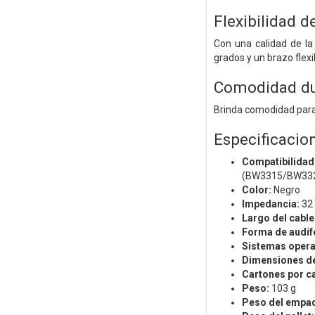
Flexibilidad d
Con una calidad de la
grados y un brazo flex
Comodidad du
Brinda comodidad para 
Especificacio
Compatibilidad
(BW3315/BW3325
Color:
Negro
Impedancia:
32
Largo del cable
Forma de audíf
Sistemas opera
Dimensiones del 
Cartones por c
Peso:
103 g
Peso del empa