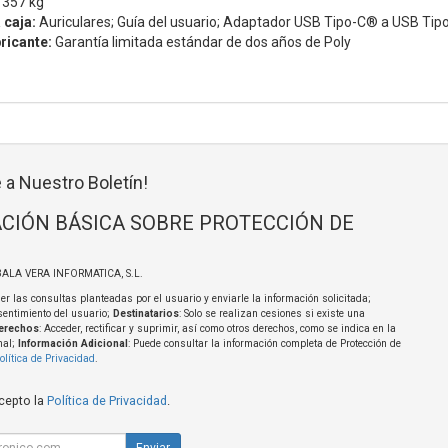
357 kg
 caja:
Auriculares; Guía del usuario; Adaptador USB Tipo-C® a USB Tip
ricante:
Garantía limitada estándar de dos años de Poly
 a Nuestro Boletín!
CIÓN BÁSICA SOBRE PROTECCIÓN DE
BALA VERA INFORMATICA, S.L.
er las consultas planteadas por el usuario y enviarle la información solicitada;
sentimiento del usuario;
Destinatarios
: Solo se realizan cesiones si existe una
erechos
: Acceder, rectificar y suprimir, así como otros derechos, como se indica en la
nal;
Información Adicional
: Puede consultar la información completa de Protección de
olítica de Privacidad
.
acepto la
Política de Privacidad
.