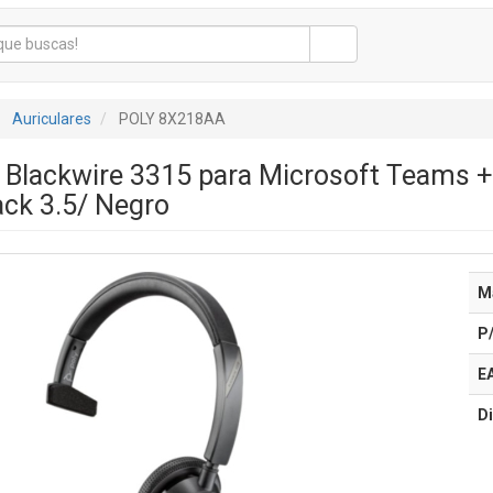
Auriculares
POLY 8X218AA
y Blackwire 3315 para Microsoft Teams 
ck 3.5/ Negro
M
P
E
Di