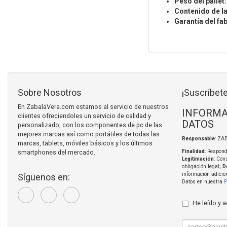
Peso del pallet:
Contenido de la
Garantía del fab
Sobre Nosotros
¡Suscríbete
En ZabalaVera.com estamos al servicio de nuestros
INFORMA
clientes ofreciendoles un servicio de calidad y
DATOS
personalizado, con los componentes de pc de las
mejores marcas así como portátiles de todas las
Responsable
: ZA
marcas, tablets, móviles básicos y los últimos
smartphones del mercado.
Finalidad
: Respond
Legitimación
: Con
obligación legal;
D
información adicio
Síguenos en:
Datos en nuestra
P
He leído y 