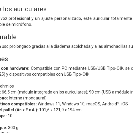
e los auriculares
 voz profesional y un ajuste personalizado, este auricular totalment
ible de micrófono.
rable
uso prolongado gracias a la diadema acolchada y a las almohadillas sua
nes
 con hardware:
Compatible con PC mediante USB/USB Tipo-C®, se con
) y dispositivos compatibles con USB Tipo-C®
 ohmios
:
66,5 cm (módulo integrado en los auriculares); 90 cm (USB a módulo in
ono:
Interno (monoaural)
tivos compatibles:
Windows 11; Windows 10; macOS; Android™; iOS
pallet (An x F x Al):
101,6 x 121,9 x 194 cm
apa:
10
que:
300 g