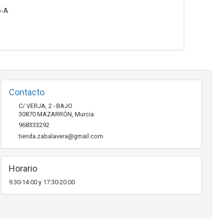
o-A
Contacto
C/ VERJA, 2 - BAJO
30870
MAZARRÓN
,
Murcia
968333292
tienda.zabalavera@gmail.com
Horario
9:30-14:00 y 17:30-20:00