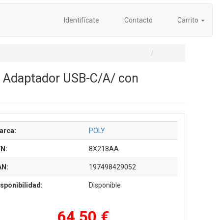
Identifícate
Contacto
Carrito
+ Adaptador USB-C/A/ con
arca:
POLY
/N:
8X218AA
AN:
197498429052
sponibilidad:
Disponible
64,50 €