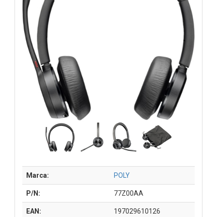
Marca:
POLY
P/N:
77Z00AA
EAN:
197029610126