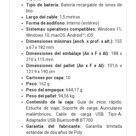
Tipo de batería:
Batería recargable de iones de
litio
Largo del cable:
1,5 metros
Forma de audífono:
Interno (estéreo)
Sistemas operativos compatibles:
Windows 11;
Windows 10; macOS; Android™; iOS
Dimensiones mínimas (anch. x prof. x alt.):
155
x 67 x 182 mm
Dimensiones del embalaje (An x F x Al):
188 x
210 x 115 mm
Dimensiones del pallet (An x F x Al):
101,6 x
121.9 x 190 cm
Cartones por capa:
10
Peso:
162 g
Peso del empaque:
644,17 g
Peso del pallet:
94,56 kg
Contenido de la caja:
Guía de inicio rápido;
Estuche de viaje; Soporte de carga; Auriculares
inalámbricos; Cable de carga USB Tipo-A;
Adaptador USB Bluetooth® BT700
Garantía del fabricante:
Garantía limitada
estándar de dos años de Poly