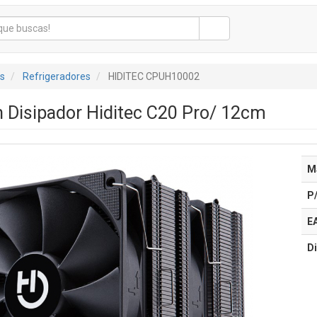
s
Refrigeradores
HIDITEC CPUH10002
n Disipador Hiditec C20 Pro/ 12cm
M
P
E
Di