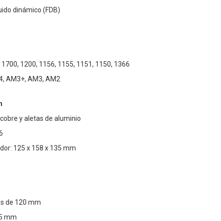
uido dinámico (FDB)
, 1700, 1200, 1156, 1155, 1151, 1150, 1366
4, AM3+, AM3, AM2
n
 cobre y aletas de aluminio
6
ador: 125 x 158 x 135 mm
res de 120 mm
25 mm