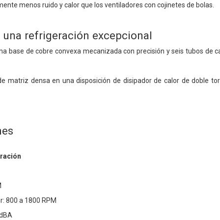
nte menos ruido y calor que los ventiladores con cojinetes de bolas.
 una refrigeración excepcional
a base de cobre convexa mecanizada con precisión y seis tubos de ca
de matriz densa en una disposición de disipador de calor de doble to
nes
eración
M
or: 800 a 1800 RPM
 dBA