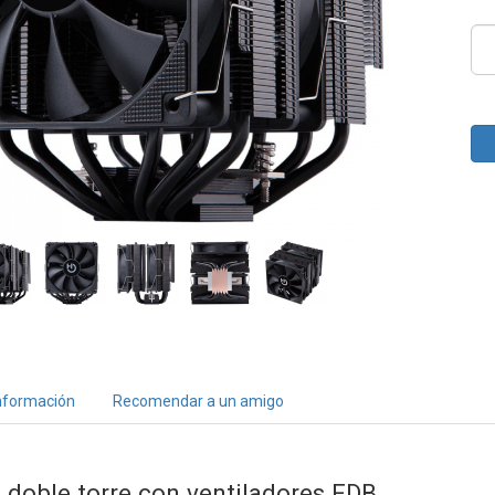
nformación
Recomendar a un amigo
 doble torre con ventiladores FDB