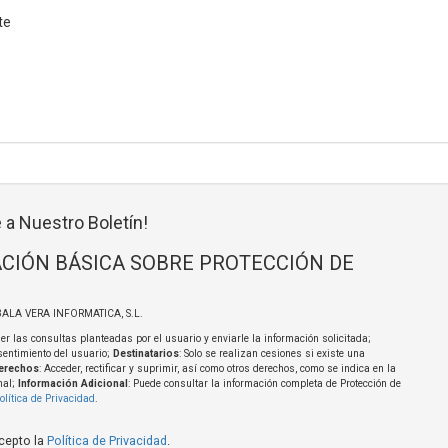
te
 a Nuestro Boletín!
CIÓN BÁSICA SOBRE PROTECCIÓN DE
BALA VERA INFORMATICA, S.L.
er las consultas planteadas por el usuario y enviarle la información solicitada;
sentimiento del usuario;
Destinatarios
: Solo se realizan cesiones si existe una
erechos
: Acceder, rectificar y suprimir, así como otros derechos, como se indica en la
nal;
Información Adicional
: Puede consultar la información completa de Protección de
olítica de Privacidad
.
acepto la
Política de Privacidad
.