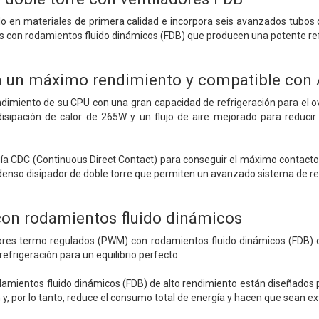
 en materiales de primera calidad e incorpora seis avanzados tubos d
es con rodamientos fluido dinámicos (FDB) que producen una potente ref
ra un máximo rendimiento y compatible con
dimiento de su CPU con una gran capacidad de refrigeración para el ov
sipación de calor de 265W y un flujo de aire mejorado para reducir 
gía CDC (Continuous Direct Contact) para conseguir el máximo contacto
 denso disipador de doble torre que permiten un avanzado sistema de re
con rodamientos fluido dinámicos
ores termo regulados (PWM) con rodamientos fluido dinámicos (FDB) d
refrigeración para un equilibrio perfecto.
damientos fluido dinámicos (FDB) de alto rendimiento están diseñados pa
ión y, por lo tanto, reduce el consumo total de energía y hacen que sean