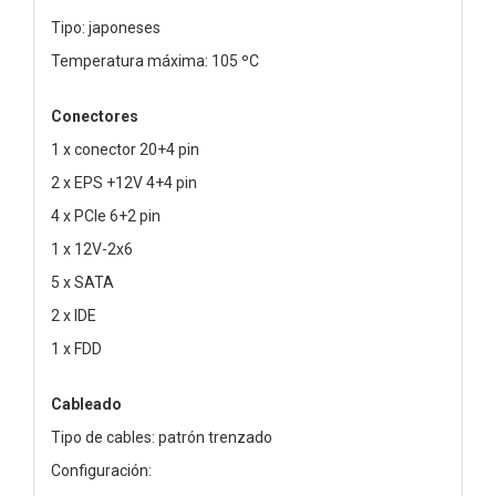
Tipo: japoneses
Temperatura máxima: 105 ºC
Conectores
1 x conector 20+4 pin
2 x EPS +12V 4+4 pin
4 x PCIe 6+2 pin
1 x 12V-2x6
5 x SATA
2 x IDE
1 x FDD
Cableado
Tipo de cables: patrón trenzado
Configuración: