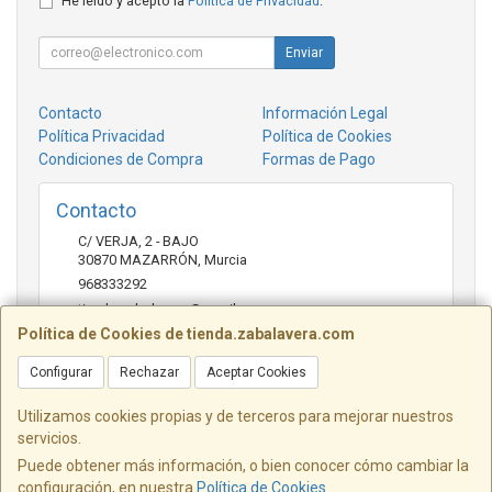
He leído y acepto la
Política de Privacidad
.
Enviar
Contacto
Información Legal
Política Privacidad
Política de Cookies
Condiciones de Compra
Formas de Pago
Contacto
C/ VERJA, 2 - BAJO
30870
MAZARRÓN
,
Murcia
968333292
tienda.zabalavera@gmail.com
Política de Cookies de tienda.zabalavera.com
Configurar
Rechazar
Aceptar Cookies
Horario
9:30-14:00 y 17:30-20:00
Utilizamos cookies propias y de terceros para mejorar nuestros
servicios.
Puede obtener más información, o bien conocer cómo cambiar la
configuración, en nuestra
Política de Cookies
.