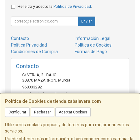
He leído y acepto la
Política de Privacidad
.
Enviar
Contacto
Información Legal
Política Privacidad
Política de Cookies
Condiciones de Compra
Formas de Pago
Contacto
C/ VERJA, 2 - BAJO
30870
MAZARRÓN
,
Murcia
968333292
tienda.zabalavera@gmail.com
Política de Cookies de tienda.zabalavera.com
Configurar
Rechazar
Aceptar Cookies
Horario
9:30-14:00 y 17:30-20:00
Utilizamos cookies propias y de terceros para mejorar nuestros
servicios.
Puede obtener más información, o bien conocer cómo cambiar la