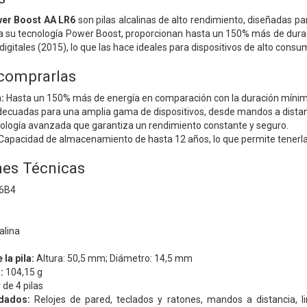
wer Boost AA LR6
son pilas alcalinas de alto rendimiento, diseñadas pa
s a su tecnología Power Boost, proporcionan hasta un 150% más de du
digitales (2015), lo que las hace ideales para dispositivos de alto cons
comprarlas
:
Hasta un 150% más de energía en comparación con la duración mínima 
ecuadas para una amplia gama de dispositivos, desde mandos a distanci
logía avanzada que garantiza un rendimiento constante y seguro.
Capacidad de almacenamiento de hasta 12 años, lo que permite tenerla
nes Técnicas
6B4
alina
la pila:
Altura: 50,5 mm; Diámetro: 14,5 mm
:
104,15 g
 de 4 pilas
dados:
Relojes de pared, teclados y ratones, mandos a distancia, lin