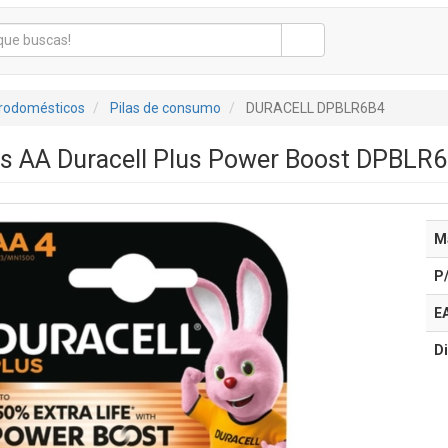
trodomésticos
Pilas de consumo
DURACELL DPBLR6B4
as AA Duracell Plus Power Boost DPBLR6
M
P
E
Di