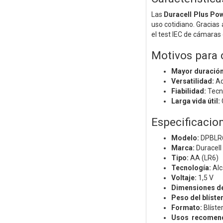
Las
Duracell Plus Po
uso cotidiano. Gracia
el test IEC de cámaras 
Motivos para 
Mayor duración
Versatilidad:
Ad
Fiabilidad:
Tecno
Larga vida útil:
Especificacio
Modelo:
DPBLR
Marca:
Duracell
Tipo:
AA (LR6)
Tecnología:
Alc
Voltaje:
1,5 V
Dimensiones de 
Peso del blíster
Formato:
Blíster
Usos recomen