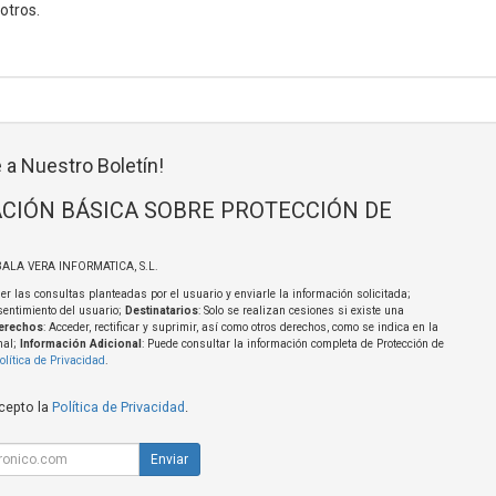
 otros.
 a Nuestro Boletín!
CIÓN BÁSICA SOBRE PROTECCIÓN DE
BALA VERA INFORMATICA, S.L.
er las consultas planteadas por el usuario y enviarle la información solicitada;
sentimiento del usuario;
Destinatarios
: Solo se realizan cesiones si existe una
erechos
: Acceder, rectificar y suprimir, así como otros derechos, como se indica en la
nal;
Información Adicional
: Puede consultar la información completa de Protección de
olítica de Privacidad
.
acepto la
Política de Privacidad
.
Enviar