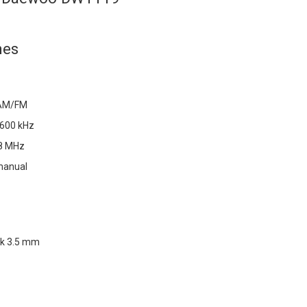
nes
 AM/FM
1600 kHz
08 MHz
manual
ck 3.5 mm