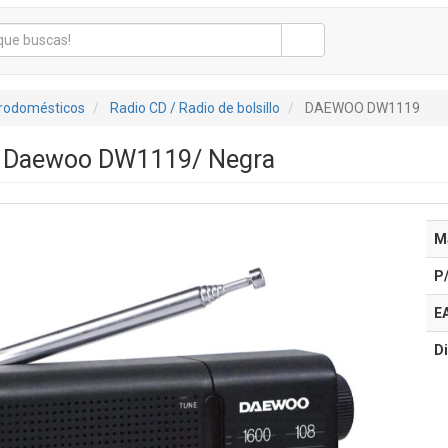
trodomésticos
Radio CD / Radio de bolsillo
DAEWOO DW1119
il Daewoo DW1119/ Negra
M
P
E
Di