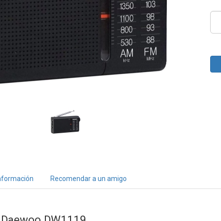
nformación
Recomendar a un amigo
il Daewoo DW1119