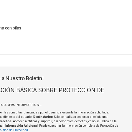
na con pilas
 a Nuestro Boletín!
CIÓN BÁSICA SOBRE PROTECCIÓN DE
BALA VERA INFORMATICA, S.L.
er las consultas planteadas por el usuario y enviarle la información solicitada;
sentimiento del usuario;
Destinatarios
: Solo se realizan cesiones si existe una
erechos
: Acceder, rectificar y suprimir, así como otros derechos, como se indica en la
nal;
Información Adicional
: Puede consultar la información completa de Protección de
olítica de Privacidad
.