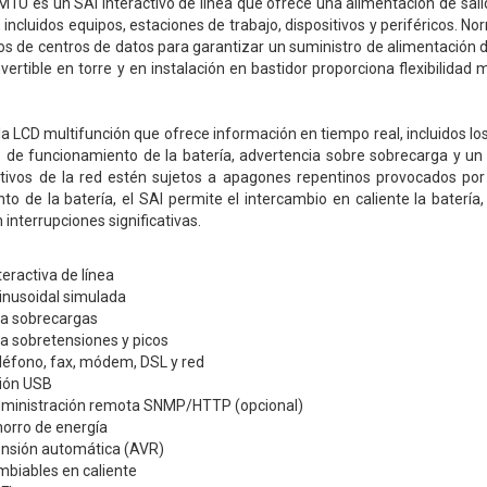
 es un SAI interactivo de línea que ofrece una alimentación de sali
 incluidos equipos, estaciones de trabajo, dispositivos y periféricos. No
os de centros de datos para garantizar un suministro de alimentación de
ertible en torre y en instalación en bastidor proporciona flexibilidad
la LCD multifunción que ofrece información en tiempo real, incluidos los 
o de funcionamiento de la batería, advertencia sobre sobrecarga y un 
itivos de la red estén sujetos a apagones repentinos provocados por
o de la batería, el SAI permite el intercambio en caliente la batería
 interrupciones significativas.
teractiva de línea
inusoidal simulada
ra sobrecargas
a sobretensiones y picos
léfono, fax, módem, DSL y red
ión USB
dministración remota SNMP/HTTP (opcional)
horro de energía
ensión automática (AVR)
mbiables en caliente