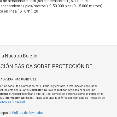
a de almacenamiento (sin condensación) ( % ): 0 ~ 95
macenamiento ( pies/metros ): 0-50.000 pies (0-15.000 metros)
a en línea ( BTU/h ): 20
 a Nuestro Boletín!
CIÓN BÁSICA SOBRE PROTECCIÓN DE
BALA VERA INFORMATICA, S.L.
er las consultas planteadas por el usuario y enviarle la información solicitada;
sentimiento del usuario;
Destinatarios
: Solo se realizan cesiones si existe una
erechos
: Acceder, rectificar y suprimir, así como otros derechos, como se indica en la
nal;
Información Adicional
: Puede consultar la información completa de Protección de
olítica de Privacidad
.
acepto la
Política de Privacidad
.