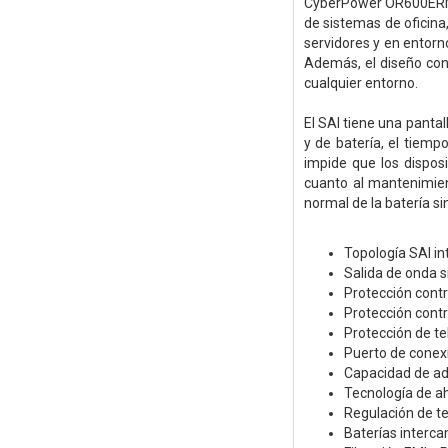
CyberPower OR600ERM1U
de sistemas de oficina,
servidores y en entorn
Además, el diseño conv
cualquier entorno.
El SAI tiene una pantal
y de batería, el tiemp
impide que los dispos
cuanto al mantenimient
normal de la batería sin
Topología SAI in
Salida de onda s
Protección cont
Protección contr
Protección de te
Puerto de conex
Capacidad de a
Tecnología de a
Regulación de t
Baterías interca