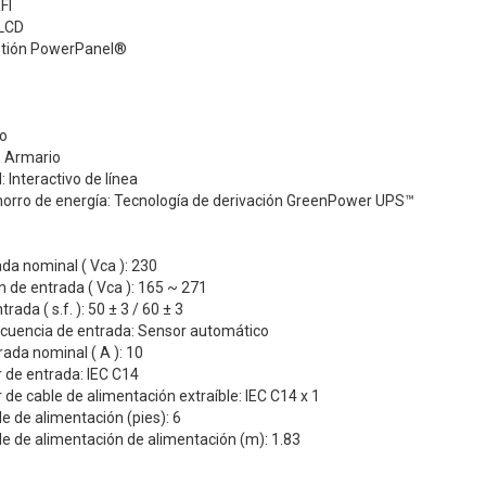
FI
 LCD
stión PowerPanel®
o
: Armario
 Interactivo de línea
horro de energía: Tecnología de derivación GreenPower UPS™
da nominal ( Vca ): 230
 de entrada ( Vca ): 165 ~ 271
rada ( s.f. ): 50 ± 3 / 60 ± 3
ecuencia de entrada: Sensor automático
rada nominal ( A ): 10
or de entrada: IEC C14
r de cable de alimentación extraíble: IEC C14 x 1
le de alimentación (pies): 6
le de alimentación de alimentación (m): 1.83