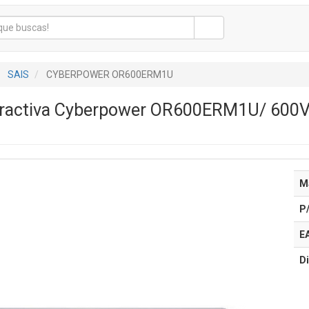
SAIS
CYBERPOWER OR600ERM1U
teractiva Cyberpower OR600ERM1U/ 600V
M
P
E
Di