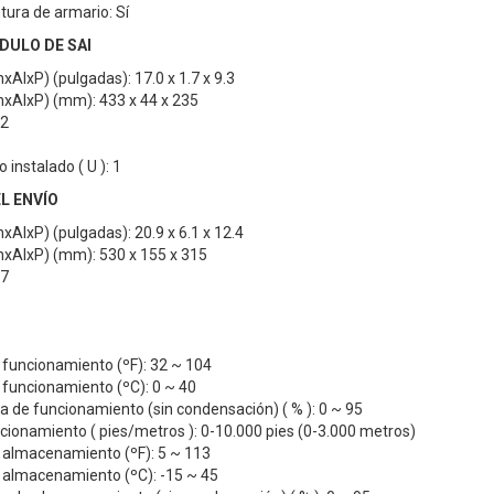
ura de armario: Sí
DULO DE SAI
AlxP) (pulgadas): 17.0 x 1.7 x 9.3
xAlxP) (mm): 433 x 44 x 235
.2
 instalado ( U ): 1
L ENVÍO
AlxP) (pulgadas): 20.9 x 6.1 x 12.4
xAlxP) (mm): 530 x 155 x 315
.7
funcionamiento (ºF): 32 ~ 104
funcionamiento (ºC): 0 ~ 40
 de funcionamiento (sin condensación) ( % ): 0 ~ 95
cionamiento ( pies/metros ): 0-10.000 pies (0-3.000 metros)
almacenamiento (ºF): 5 ~ 113
almacenamiento (ºC): -15 ~ 45