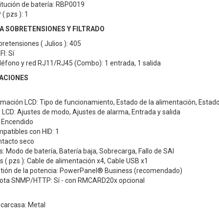
itución de batería: RBP0019
( pzs ): 1
 SOBRETENSIONES Y FILTRADO
retensiones ( Julios ): 405
FI: Sí
léfono y red RJ11/RJ45 (Combo): 1 entrada, 1 salida
ACIONES
rmación LCD: Tipo de funcionamiento, Estado de la alimentación, Estado 
l LCD: Ajustes de modo, Ajustes de alarma, Entrada y salida
: Encendido
patibles con HID: 1
ntacto seco
: Modo de batería, Batería baja, Sobrecarga, Fallo de SAI
s ( pzs ): Cable de alimentación x4, Cable USB x1
tión de la potencia: PowerPanel® Business (recomendado)
mota SNMP/HTTP: Sí - con RMCARD20x opcional
 carcasa: Metal