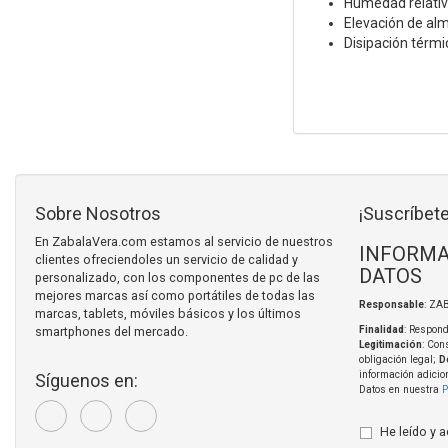
Humedad relativ
Elevación de al
Disipación térmic
Sobre Nosotros
¡Suscríbete
En ZabalaVera.com estamos al servicio de nuestros
INFORMA
clientes ofreciendoles un servicio de calidad y
DATOS
personalizado, con los componentes de pc de las
mejores marcas así como portátiles de todas las
Responsable
: ZA
marcas, tablets, móviles básicos y los últimos
smartphones del mercado.
Finalidad
: Respond
Legitimación
: Con
obligación legal;
D
información adicio
Síguenos en:
Datos en nuestra
P
He leído y 