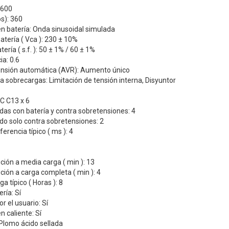
 600
s): 360
n batería: Onda sinusoidal simulada
atería ( Vca ): 230 ± 10%
ería ( s.f. ): 50 ± 1% / 60 ± 1%
ia: 0.6
ensión automática (AVR): Aumento único
a sobrecargas: Limitación de tensión interna, Disyuntor
 IEC C13 x 6
idas con batería y contra sobretensiones: 4
ido solo contra sobretensiones: 2
erencia típico ( ms ): 4
ión a media carga ( min ): 13
ión a carga completa ( min ): 4
a típico ( Horas ): 8
ría: Sí
 el usuario: Sí
n caliente: Sí
 Plomo ácido sellada