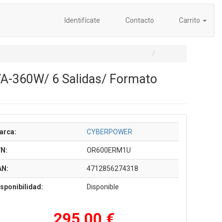
Identifícate
Contacto
Carrito
A-360W/ 6 Salidas/ Formato
arca:
CYBERPOWER
/N:
OR600ERM1U
AN:
4712856274318
sponibilidad:
Disponible
295,00 €