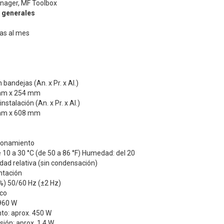
nager, MF Toolbox
s generales
as al mes
bandejas (An. x Pr. x Al.)
mm x 254 mm
stalación (An. x Pr. x Al.)
mm x 608 mm
ionamiento
10 a 30 °C (de 50 a 86 °F) Humedad: del 20
ad relativa (sin condensación)
ntación
%) 50/60 Hz (±2 Hz)
co
960 W
to: aprox. 450 W
ión: aprox. 1,4 W