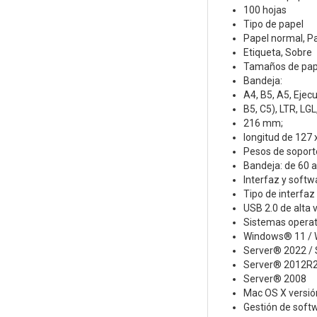
100 hojas
Tipo de papel
Papel normal, Pa
Etiqueta, Sobre
Tamaños de pap
Bandeja:
A4, B5, A5, Ejec
B5, C5), LTR, LG
216 mm;
longitud de 127
Pesos de soport
Bandeja: de 60 
Interfaz y softw
Tipo de interfaz
USB 2.0 de alta 
Sistemas operat
Windows® 11 / 
Server® 2022 / 
Server® 2012R2
Server® 2008
Mac OS X versión
Gestión de soft