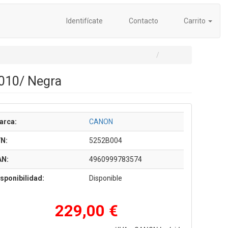
Identifícate
Contacto
Carrito
010/ Negra
arca:
CANON
/N:
5252B004
AN:
4960999783574
sponibilidad:
Disponible
229,00 €