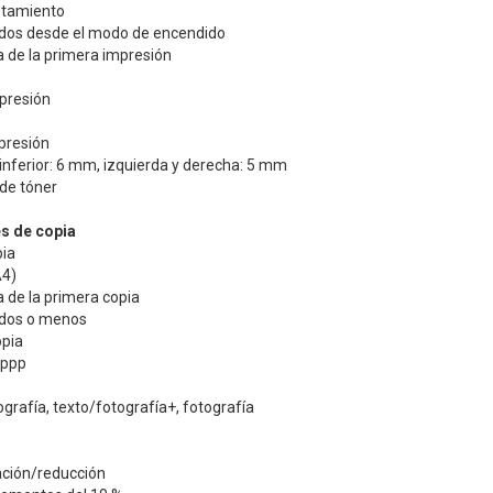
ntamiento
dos desde el modo de encendido
 de la primera impresión
presión
presión
inferior: 6 mm, izquierda y derecha: 5 mm
de tóner
s de copia
pia
A4)
 de la primera copia
ndos o menos
opia
 ppp
ografía, texto/fotografía+, fotografía
ción/reducción