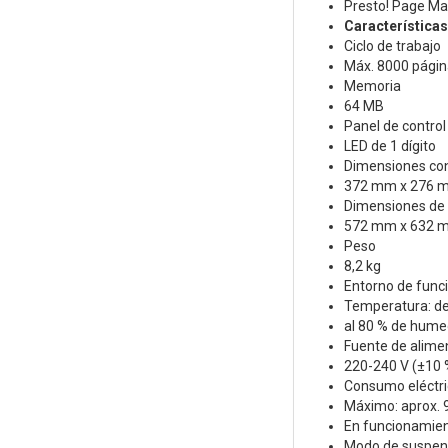
Presto! Page Ma
Característica
Ciclo de trabajo
Máx. 8000 págin
Memoria
64 MB
Panel de control
LED de 1 dígito
Dimensiones con 
372 mm x 276 
Dimensiones de in
572 mm x 632 
Peso
8,2 kg
Entorno de func
Temperatura: de 
al 80 % de humed
Fuente de alime
220-240 V (±10 
Consumo eléctri
Máximo: aprox. 
En funcionamien
Modo de suspens