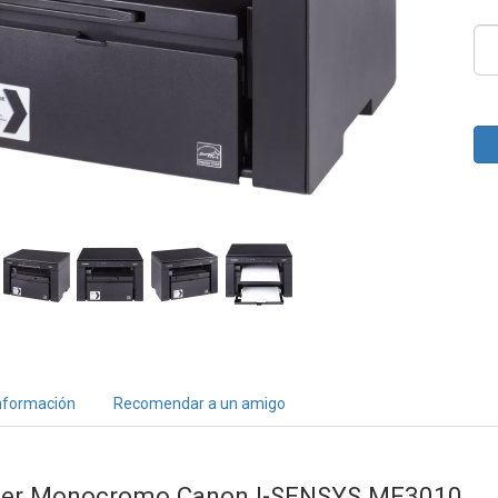
nformación
Recomendar a un amigo
ser Monocromo Canon I-SENSYS MF3010