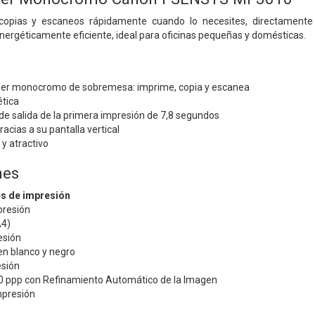
 copias y escaneos rápidamente cuando lo necesites, directamente
nergéticamente eficiente, ideal para oficinas pequeñas y domésticas.
áser monocromo de sobremesa: imprime, copia y escanea
ética
e salida de la primera impresión de 7,8 segundos
gracias a su pantalla vertical
y atractivo
nes
es de impresión
presión
A4)
esión
en blanco y negro
esión
0 ppp con Refinamiento Automático de la Imagen
mpresión