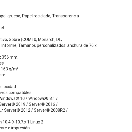
pel grueso, Papel reciclado, Transparencia
el
utivo, Sobre (COM10, Monarch, DL,
L, Informe, Tamaños personalizados: anchura de 76 x
 x 356 mm.
es
a 163 g/m²
are
velocidad
ivos compatibles
Windows® 10 / Windows® 8.1 /
Server® 2019 / Server® 2016 /
 / Server® 2012 / Server® 2008R2 /
 10.4.9-10.7.x 1 Linux 2
ware e impresión