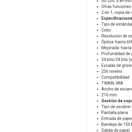
50-200 % en inc
Otras funciones
2 en 1, copia de
Especificacion
Tipo de estánda
Color
Resolución de e
Óptica: hasta 60
Mejorada: hasta
Profundidad de 
24 bits/24 bits (
Escalas de grise
256 niveles
Compatibilidad
TWAIN, WIA
Ancho de esca
216 mm
Gestión de sop
Tipo de escáner
Pantalla plana
Entrada de pape
Bandeja de 150 
Salida de papel