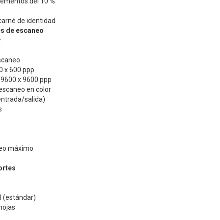
rementos del 10 %
 carné de identidad
es de escaneo
r
scaneo
0 x 600 ppp
 9600 x 9600 ppp
escaneo en color
entrada/salida)
s
neo máximo
ortes
l (estándar)
hojas