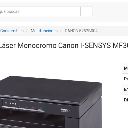
 Consumibles
Multifunciones
CANON 5252B004
 Láser Monocromo Canon I-SENSYS MF3
M
P
E
Di