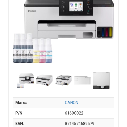
Marca:
CANON
P/N:
6169C022
EAN:
8714574689579