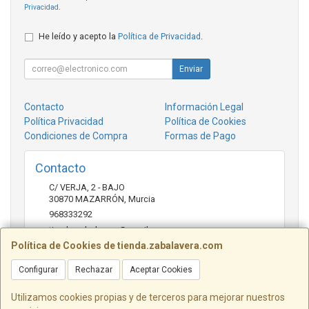
Privacidad
.
He leído y acepto la
Política de Privacidad
.
Enviar
Contacto
Información Legal
Política Privacidad
Política de Cookies
Condiciones de Compra
Formas de Pago
Contacto
C/ VERJA, 2 - BAJO
30870
MAZARRÓN
,
Murcia
968333292
tienda.zabalavera@gmail.com
Política de Cookies de tienda.zabalavera.com
Configurar
Rechazar
Aceptar Cookies
Horario
9:30-14:00 y 17:30-20:00
Utilizamos cookies propias y de terceros para mejorar nuestros