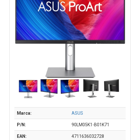
Marca:
ASUS
P/N:
90LM05K1-B01K71
EAN:
4711636032728