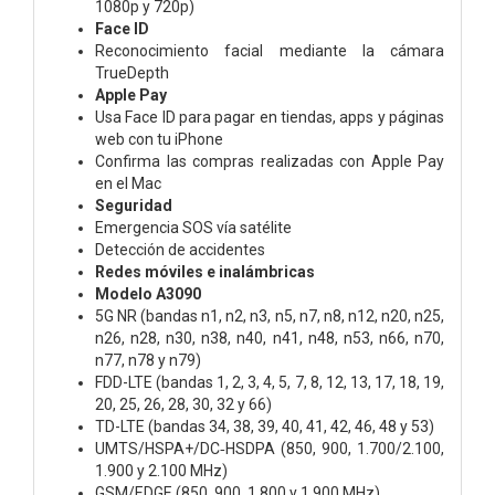
1080p y 720p)
Face ID
Reconoci­miento facial mediante la cámara
TrueDepth
Apple Pay
Usa Face ID para pagar en tiendas, apps y páginas
web con tu iPhone
Confirma las compras realizadas con Apple Pay
en el Mac
Seguridad
Emergencia SOS vía satélite
Detección de accidentes
Redes móviles e inalámbricas
Modelo A3090
5G NR (bandas n1, n2, n3, n5, n7, n8, n12, n20, n25,
n26, n28, n30, n38, n40, n41, n48, n53, n66, n70,
n77, n78 y n79)
FDD-LTE (bandas 1, 2, 3, 4, 5, 7, 8, 12, 13, 17, 18, 19,
20, 25, 26, 28, 30, 32 y 66)
TD-LTE (bandas 34, 38, 39, 40, 41, 42, 46, 48 y 53)
UMTS/HSPA+/DC‑HSDPA (850, 900, 1.700/2.100,
1.900 y 2.100 MHz)
GSM/EDGE (850, 900, 1.800 y 1.900 MHz)