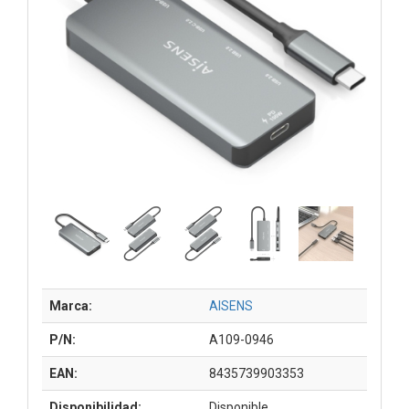
Marca:
AISENS
P/N:
A109-0946
EAN:
8435739903353
Disponibilidad:
Disponible