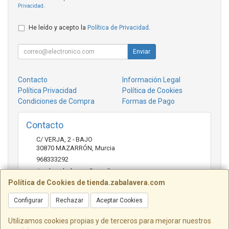
Privacidad
.
He leído y acepto la
Política de Privacidad
.
Enviar
Contacto
Información Legal
Política Privacidad
Política de Cookies
Condiciones de Compra
Formas de Pago
Contacto
C/ VERJA, 2 - BAJO
30870
MAZARRÓN
,
Murcia
968333292
tienda.zabalavera@gmail.com
Política de Cookies de tienda.zabalavera.com
Configurar
Rechazar
Aceptar Cookies
Horario
9:30-14:00 y 17:30-20:00
Utilizamos cookies propias y de terceros para mejorar nuestros