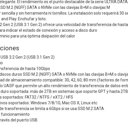
legante. El rendimiento es el punto destacable de la serie ULTRA DATA
SSD M.2 (NGFF) SATA o NVMe con las clavijas B+M o clavijas M
 sencilla y sin herramienta ni tornillos. La instalación solo requerirá 30 
and Play. Enchufar y listo.
2 Gen 2 (USB 3.1 Gen 2) ofrece una velocidad de transferencia de hast
ara indicar el estado de conexión y acceso a disco duro
minio para una óptima disipación del calor
aciones
USB 3.2 Gen 2 (USB 3.1 Gen 2)
io
ansferencia de hasta 10Gbps
iscos duros SSD M.2 (NGFF) SATA o NVMe con las clavijas B+M o clavijas
dad de almacenamiento compatible: 30, 42, 60, 80 mm (factores de for
o UASP que permite un alto rendimiento de transferencia de datos entr
 duro soportada: más de 2TB en sistemas que soporte GPT y hasta 2TB 
s soportados: FAT32 / NTFS / eXT2 / HFS
ivos soportados: Windows 7/8/10, Mac OS X, Linux etc.
de transferencia se limita a 6Gbps si se usa SSD M.2 SATA
e funcionamiento
través del puerto USB