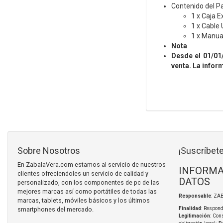
Contenido del P
1 x Caja E
1 x Cable
1 x Manua
Nota
Desde el 01/01
venta. La infor
Sobre Nosotros
¡Suscríbete
En ZabalaVera.com estamos al servicio de nuestros
INFORMA
clientes ofreciendoles un servicio de calidad y
DATOS
personalizado, con los componentes de pc de las
mejores marcas así como portátiles de todas las
Responsable
: ZA
marcas, tablets, móviles básicos y los últimos
smartphones del mercado.
Finalidad
: Respond
Legitimación
: Con