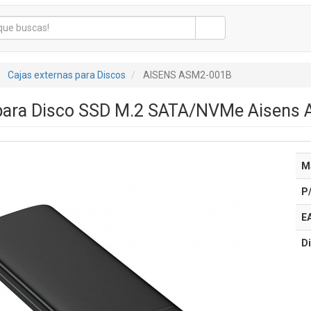
Cajas externas para Discos
AISENS ASM2-001B
para Disco SSD M.2 SATA/NVMe Aisens A
M
P
E
Di