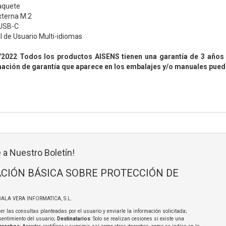
aquete
xterna M.2
 USB-C
l de Usuario Multi-idiomas
/2022 Todos los productos AISENS tienen una garantía de 3 años 
mación de garantía que aparece en los embalajes y/o manuales pued
 a Nuestro Boletín!
CIÓN BÁSICA SOBRE PROTECCIÓN DE
BALA VERA INFORMATICA, S.L.
er las consultas planteadas por el usuario y enviarle la información solicitada;
sentimiento del usuario;
Destinatarios
: Solo se realizan cesiones si existe una