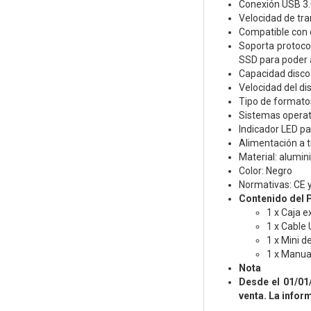
Conexión USB 3.
Velocidad de tra
Compatible con d
Soporta protoco
SSD para poder 
Capacidad disco
Velocidad del d
Tipo de formato
Sistemas opera
Indicador LED par
Alimentación a t
Material: alumin
Color: Negro
Normativas: CE 
Contenido del 
1 x Caja e
1 x Cable 
1 x Mini de
1 x Manua
Nota
Desde el 01/01
venta. La infor