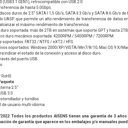
0 (USB3.1 GEN1), retrocompatible con USB 2.0.
nsferencia de hasta 5.0Gbps.
iscos duros de 2.5” SATA I 1,5 Gb/s, SATA II 3 Gb/s y SATA III 6 Gb/s de
lo UASP que permite un alto rendimiento de transferencia de datos ent
alcanzar el máximo rendimiento de transferencia.
 duro soportada: más de 2TB en sistemas que soporte GPT y hasta 2TB 
isco duro mecánico soportada: 4200RPM / 5400RPM / 7200RPM.
s soportados: FAT32 / NTFS / eXT2 / HFS.
tivos soportados: Windows 2000/XP/VISTA/Win7/8/10, Mac OS 9.X/Ma
a indicar el estado de la conexión y acceso al disco duro.
ravés del puerto USB.
io
y RoHS
Paquete
xterna 2.5″
USB 3.0
stornillador y tornillos
l de usuario multi-idioma
/2022 Todos los productos AISENS tienen una garantía de 3 años 
mación de garantía que aparece en los embalajes y/o manuales pued