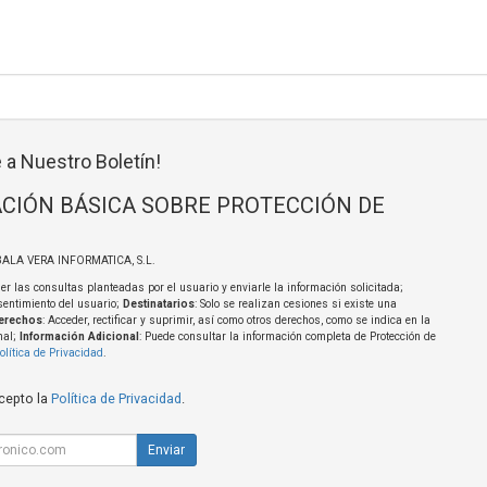
 a Nuestro Boletín!
CIÓN BÁSICA SOBRE PROTECCIÓN DE
BALA VERA INFORMATICA, S.L.
er las consultas planteadas por el usuario y enviarle la información solicitada;
sentimiento del usuario;
Destinatarios
: Solo se realizan cesiones si existe una
erechos
: Acceder, rectificar y suprimir, así como otros derechos, como se indica en la
nal;
Información Adicional
: Puede consultar la información completa de Protección de
olítica de Privacidad
.
acepto la
Política de Privacidad
.
Enviar